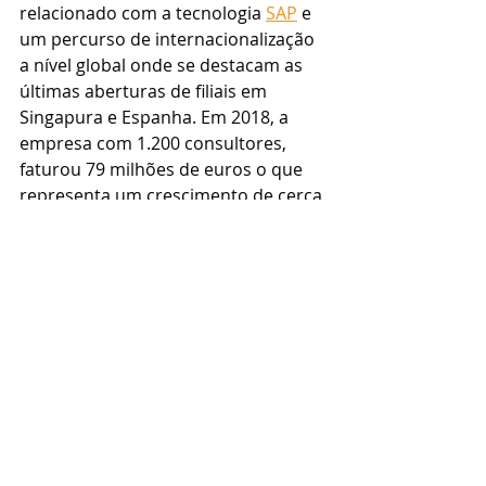
relacionado com a tecnologia 
SAP
 e 
um percurso de internacionalização 
a nível global onde se destacam as 
últimas aberturas de filiais em 
Singapura e Espanha. Em 2018, a 
empresa com 1.200 consultores, 
faturou 79 milhões de euros o que 
representa um crescimento de cerca 
de 16,5% em relação ao período 
homólogo. 
Postado por 
Redação
 08/11/2019 em 
Notícias
https://portalerp.com/roff-expande-
parceria-estrategica-com-sap-brasil