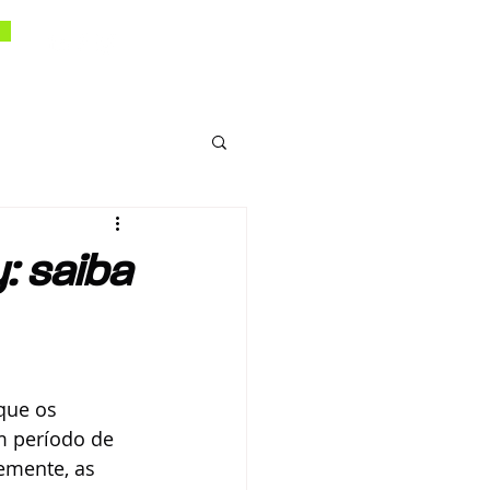
: saiba
que os 
m período de 
emente, as 