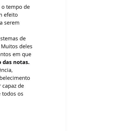
r o tempo de 
 efeito 
ra serem 
istemas de 
Muitos deles 
ntos em que 
 das notas.
ncia, 
abelecimento 
r capaz de 
e todos os 