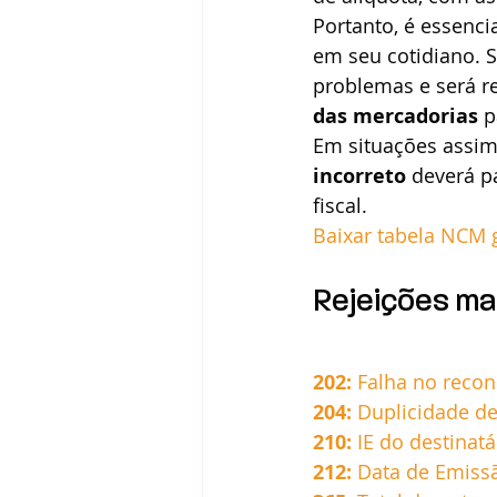
Portanto, é essenci
em seu cotidiano. S
problemas e será re
das mercadorias
 p
Em situações assim
incorreto
 deverá p
fiscal. 
Baixar tabela NCM 
Rejeições ma
202:
Falha no recon
204:
Duplicidade d
210:
IE do destinatá
212:
 Data de Emiss