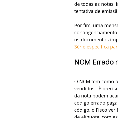
de todas as notas, 
tentativa de emissã
Por fim, uma mensag
contingenciamento 
os documentos impr
Série específica pa
NCM Errado n
O NCM tem como obj
vendidos.  É precis
da nota podem acar
código errado paga
código, o Fisco ver
de alíquota, com as