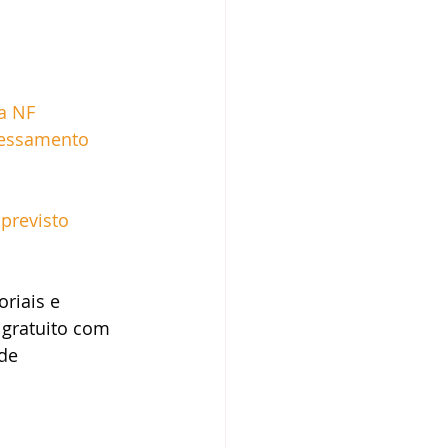
da NF
cessamento
previsto
riais e 
 gratuito com 
de 