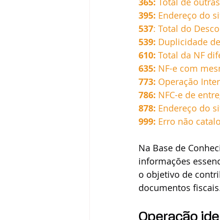
365:
 Total de outra
395:
 Endereço do si
537
: Total do Desc
539:
 Duplicidade d
610:
 Total da NF di
635:
 NF-e com mesm
773:
 Operação Inter
786:
NFC-e de entre
878:
Endereço do si
999:
 Erro não cata
Na Base de Conhecim
informações essenci
o objetivo de contr
documentos fiscais.
Operação idea