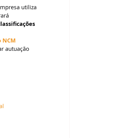
mpresa utiliza 
ará 
classificações 
o NCM 
ar autuação 
al