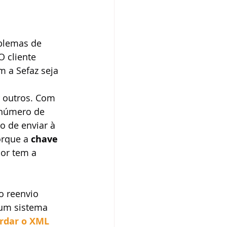
oblemas de 
 cliente 
 a Sefaz seja 
 outros. Com 
 número de 
 de enviar à 
orque a 
chave 
or tem a 
o reenvio 
 um sistema 
rdar o XML