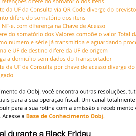
s retenções difere do somatório dos itens
te da UF da Consulta via QR-Code diverge do previsto
onto difere do somatório dos itens
e NF-e, com diferença na Chave de Acesso
fere do somatório dos Valores compõe o valor Total 
o número e série já transmitida e aguardando pro
na e UF de destino difere da UF de origem
ga a domicílio sem dados do Transportador
te da UF da Consulta por chave de acesso diverge do 
logado
ento da Oobj, você encontra outras resoluções, tuto
ais para a sua operação fiscal. Um canal totalmente
ibuir para a sua rotina com a emissão e recebimento 
 Acesse a 
Base de Conhecimento Oobj
.
l durante a Black Friday