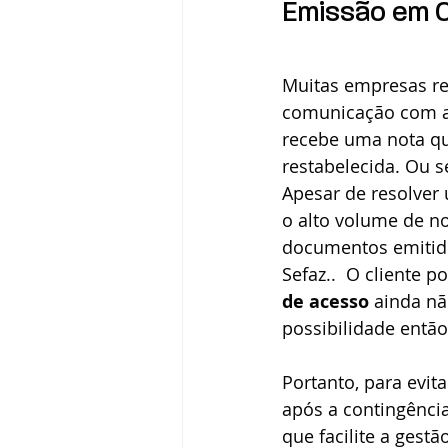
Emissão em C
Muitas empresas re
comunicação com a S
recebe uma nota qu
restabelecida. Ou s
Apesar de resolver
o alto volume de no
documentos emitido
Sefaz..  O cliente 
de acesso
 ainda n
possibilidade entã
Portanto, para evit
após a contingência
que facilite a gest