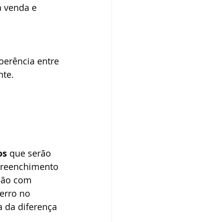
a venda e 
oerência entre 
nte.
os
 que serão 
 preenchimento 
são com 
erro no 
a da diferença 