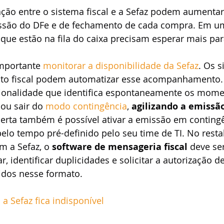
ção entre o sistema fiscal e a Sefaz podem aumenta
ssão do DFe e de fechamento de cada compra. Em um
s que estão na fila do caixa precisam esperar mais pa
importante 
monitorar a disponibilidade da Sefaz
. Os s
to fiscal podem automatizar esse acompanhamento. 
onalidade que identifica espontaneamente os mome
ou sair do 
modo contingência
, 
agilizando a emissão
erta também é possível ativar a emissão em contingê
elo tempo pré-definido pelo seu time de TI. No rest
 a Sefaz, o 
software de mensageria fiscal
 deve se
r, identificar duplicidades e solicitar a autorização d
idos nesse formato.
a Sefaz fica indisponível