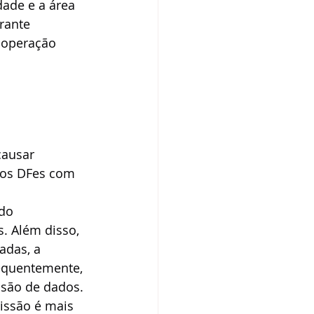
ade e a área 
rante 
 operação 
ausar 
vos DFes com 
 do 
. Além disso, 
adas, a 
sequentemente, 
são de dados. 
issão é mais 