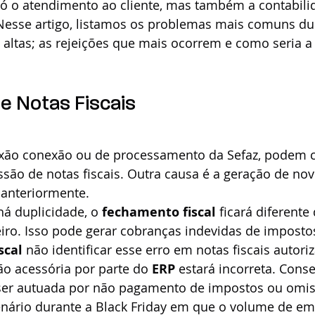
só o atendimento ao cliente, mas também a contabilid
 Nesse artigo, listamos os problemas mais comuns du
 altas; as rejeições que mais ocorrem e como seria a
de Notas Fiscais
xão conexão ou de processamento da Sefaz, podem c
ssão de notas fiscais. Outra causa é a geração de no
anteriormente. 
á duplicidade, o 
fechamento fiscal
 ficará diferente
ro. Isso pode gerar cobranças indevidas de impostos
scal
 não identificar esse erro em notas fiscais autoriz
o acessória por parte do 
ERP
 estará incorreta. Con
ser autuada por não pagamento de impostos ou omis
enário durante a Black Friday em que o volume de em