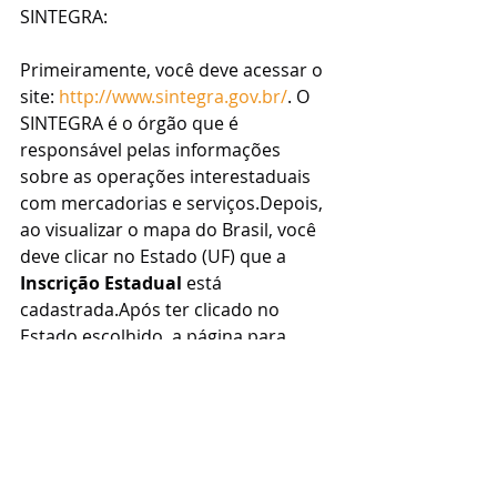
SINTEGRA:
Primeiramente, você deve acessar o 
site: 
http://www.sintegra.gov.br/
. O 
SINTEGRA é o órgão que é 
responsável pelas informações 
sobre as operações interestaduais 
com mercadorias e serviços.Depois, 
ao visualizar o mapa do Brasil, você 
deve clicar no Estado (UF) que a 
Inscrição Estadual
 está 
cadastrada.Após ter clicado no 
Estado escolhido, a página para 
consulta será aberta, com a opção 
de utilizar a CCE (IE), CNPJ) ou CPF. 
Após isso, deve-se preencher os 
campos e realizar a consulta.
Para ter acesso ao tutorial completo, 
acesse a nossa 
Base de 