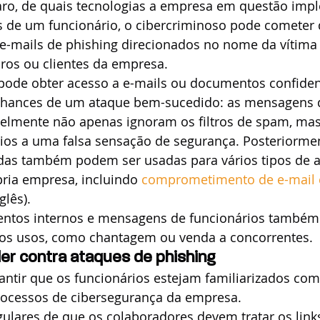
aro, de quais tecnologias a empresa em questão imp
s de um funcionário, o cibercriminoso pode cometer 
e-mails de phishing direcionados no nome da vítima 
iros ou clientes da empresa.
ode obter acesso a e-mails ou documentos confidenc
chances de um ataque bem-sucedido: as mensagens 
avelmente não apenas ignoram os filtros de spam, m
ios a uma falsa sensação de segurança. Posteriormen
as também podem ser usadas para vários tipos de a
ria empresa, incluindo 
comprometimento de e-mail 
glês).
entos internos e mensagens de funcionários também
tros usos, como chantagem ou venda a concorrentes.
r contra ataques de phishing
arantir que os funcionários estejam familiarizados com
ocessos de cibersegurança da empresa.
ulares de que os colaboradores devem tratar os link