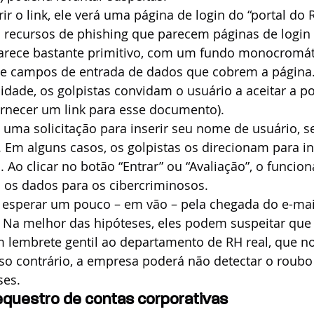
ir o link, ele verá uma página de login do “portal do 
 recursos de phishing que parecem páginas de login 
parece bastante primitivo, com um fundo monocromát
e e campos de entrada de dados que cobrem a página
idade, os golpistas convidam o usuário a aceitar a pol
ornecer um link para esse documento).
 uma solicitação para inserir seu nome de usuário, s
 Em alguns casos, os golpistas os direcionam para in
 Ao clicar no botão “Entrar” ou “Avaliação”, o funcion
os dados para os cibercriminosos.
 esperar um pouco – em vão – pela chegada do e-mai
 Na melhor das hipóteses, eles podem suspeitar que 
 lembrete gentil ao departamento de RH real, que not
so contrário, a empresa poderá não detectar o roubo
ses.
equestro de contas corporativas