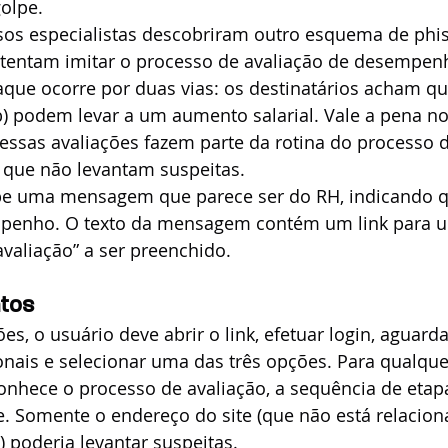
olpe.
os especialistas descobriram outro esquema de phis
 tentam imitar o processo de avaliação de desempen
que ocorre por duas vias: os destinatários acham qu
 (b) podem levar a um aumento salarial. Vale a pena n
ssas avaliações fazem parte da rotina do processo d
so que não levantam suspeitas.
be uma mensagem que parece ser do RH, indicando 
mpenho. O texto da mensagem contém um link para u
valiação” a ser preenchido.
atos
es, o usuário deve abrir o link, efetuar login, aguard
nais e selecionar uma das três opções. Para qualque
nhece o processo de avaliação, a sequência de etap
e. Somente o endereço do site (que não está relacio
) poderia levantar suspeitas.