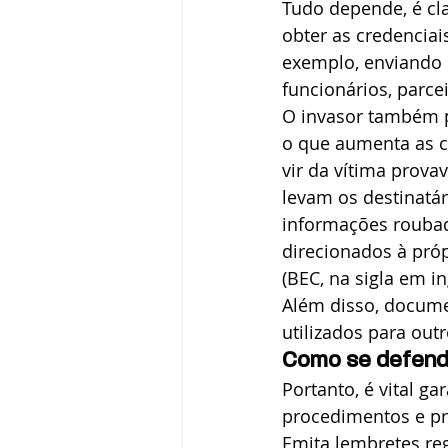
Tudo depende, é cl
obter as credenciai
exemplo, enviando 
funcionários, parce
O invasor também p
o que aumenta as 
vir da vítima prov
levam os destinatár
informações roubad
direcionados à próp
(BEC, na sigla em in
Além disso, docum
utilizados para ou
Como se defende
Portanto, é vital g
procedimentos e pr
Emita lembretes reg