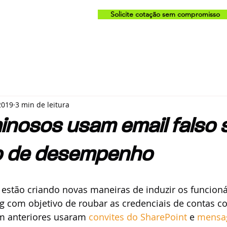
Solicite cotação sem compromisso
2019
3 min de leitura
minosos usam email falso 
o de desempenho
estão criando novas maneiras de induzir os funcionár
g com objetivo de roubar as credenciais de contas co
 anteriores usaram 
convites do SharePoint
 e 
mensag