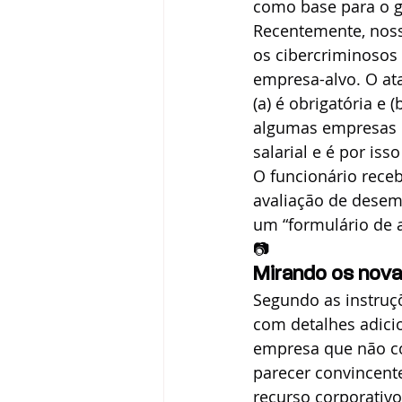
como base para o g
Recentemente, noss
os cibercriminosos
empresa-alvo. O ata
(a) é obrigatória e
algumas empresas e
salarial e é por is
O funcionário rece
avaliação de dese
um “formulário de a
📷
Mirando os nov
Segundo as instruçõ
com detalhes adicio
empresa que não co
parecer convincent
recurso corporativo