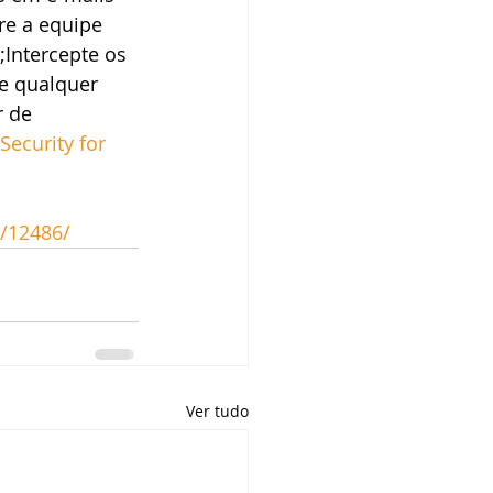
re a equipe 
Intercepte os 
e qualquer 
 de 
ecurity for 
/12486/
Ver tudo