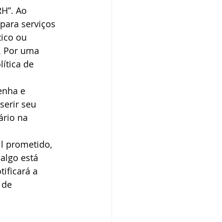
RH”. Ao 
para serviços 
ico ou 
. Por uma 
ítica de 
enha e 
serir seu 
ário na 
l prometido, 
algo está 
ificará a 
 de 