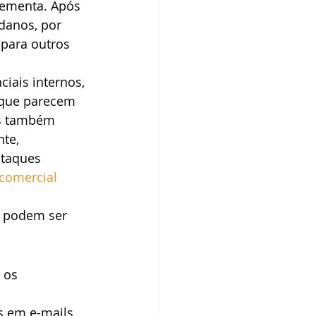
lementa. Após 
danos, por 
para outros 
iais internos, 
que parecem 
as também 
te, 
taques 
comercial
 podem ser 
 os 
s em e-mails 