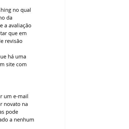
hing no qual 
ho da 
e a avaliação 
otar que em 
e revisão 
que há uma 
m site com 
ar um e-mail 
r novato na 
as pode 
nado a nenhum 