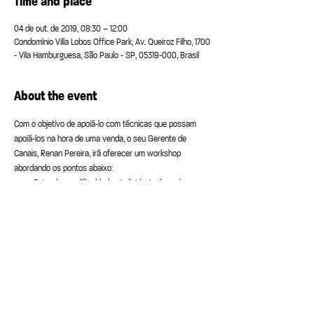
Time and place
04 de out. de 2019, 08:30 – 12:00
Condomínio Villa Lobos Office Park, Av. Queiroz Filho, 1700
- Vila Hamburguesa, São Paulo - SP, 05319-000, Brasil
About the event
Com o objetivo de apoiá-lo com técnicas que possam 
apoiá-los na hora de uma venda, o seu Gerente de 
Canais, Renan Pereira, irá oferecer um workshop 
abordando os pontos abaixo:
Entender as dificuldades individuais de cada 
parceiro no momento de concretizar a venda
Repassar os modelos de comercialização
Revisar a metodologia de vendas
Apresentar cases de parceiros que estão 
alcançando bons números e boas vendas
Simulação de situações reais 
Share this event