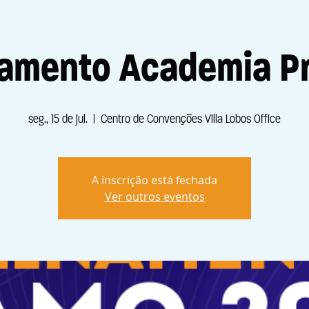
namento Academia Pr
seg., 15 de jul.
  |  
Centro de Convenções Villa Lobos Office
A inscrição está fechada
Ver outros eventos