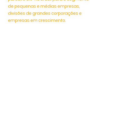
de pequenas e médias empresas,
divisões de grandes corporações e
empresas em crescimento.
170
Parceiros
600
Clientes
Histórias de Sucesso