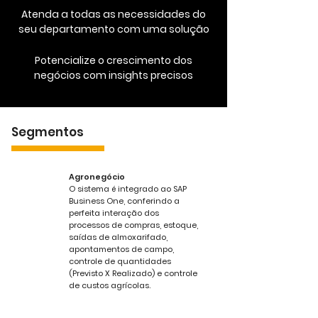
Atenda a todas as necessidades do
seu departamento com uma solução
Potencialize o crescimento dos
negócios com insights precisos
Segmentos
Agronegócio
O sistema é integrado ao SAP
Business One, conferindo a
perfeita interação dos
processos de compras, estoque,
saídas de almoxarifado,
apontamentos de campo,
controle de quantidades
(Previsto X Realizado) e controle
de custos agrícolas.